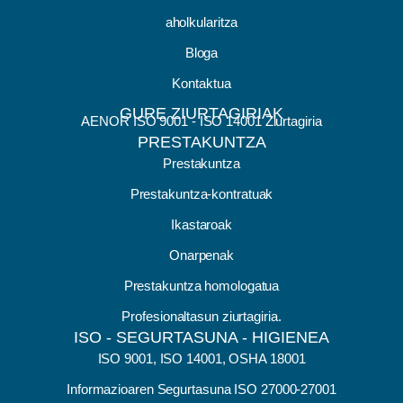
aholkularitza
Bloga
Kontaktua
GURE ZIURTAGIRIAK
AENOR ISO 9001 - ISO 14001 Ziurtagiria
PRESTAKUNTZA
Prestakuntza
Prestakuntza-kontratuak
Ikastaroak
Onarpenak
Prestakuntza homologatua
Profesionaltasun ziurtagiria.
ISO - SEGURTASUNA - HIGIENEA
ISO 9001, ISO 14001, OSHA 18001
Informazioaren Segurtasuna ISO 27000-27001