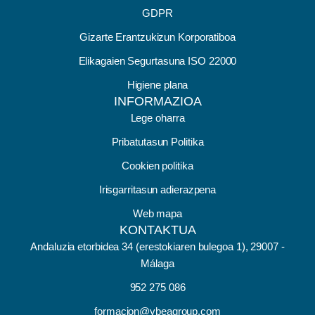
GDPR
Gizarte Erantzukizun Korporatiboa
Elikagaien Segurtasuna ISO 22000
Higiene plana
INFORMAZIOA
Lege oharra
Pribatutasun Politika
Cookien politika
Irisgarritasun adierazpena
Web mapa
KONTAKTUA
Andaluzia etorbidea 34 (erestokiaren bulegoa 1), 29007 -
Málaga
952 275 086
formacion@ybeagroup.com